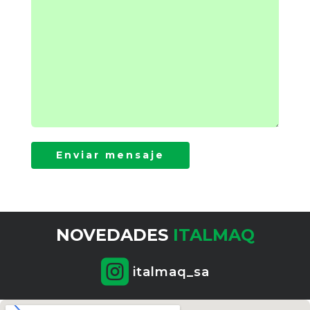
Enviar mensaje
NOVEDADES 
ITALMAQ

italmaq_sa