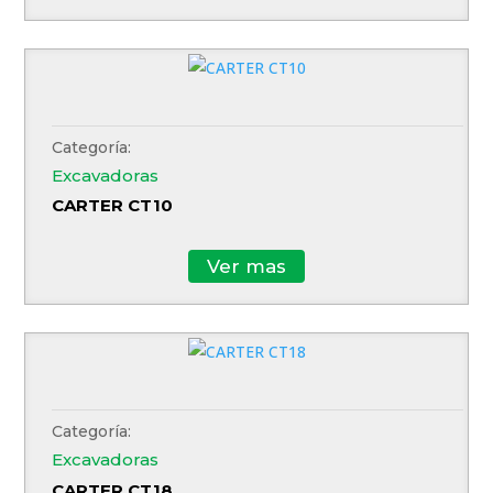
Categoría:
Excavadoras
CARTER CT10
Ver mas
Autoelevadores
Categoría:
Apiladores
Motor Electrico
Minería
Excavadoras
Excavadoras
Motor Diesel
Logística
CARTER CT18