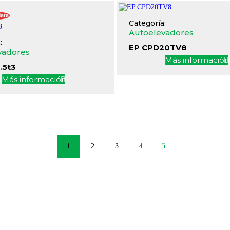
ata
Categoría:
Autoelevadores
:
EP CPD20TV8
vadores
Más informació
.5t3
Más información
1
2
3
4