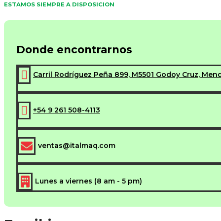
ESTAMOS SIEMPRE A DISPOSICION
Donde encontrarnos

Carril Rodríguez Peña 899, M5501 Godoy Cruz, Men

+54 9 261 508-4113

ventas@italmaq.com

Lunes a viernes (8 am - 5 pm)