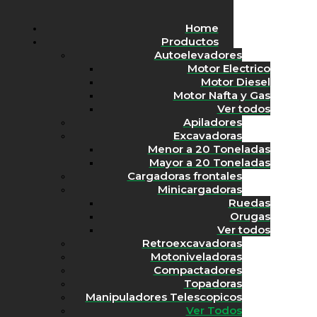
Home
Productos
Autoelevadores
Motor Electrico
Motor Diesel
Inicio
>
Productos
Motor Nafta y Gas
Ver todos
Productos
Apiladores
Excavadoras
Menor a 20 Toneladas
Mayor a 20 Toneladas
Cargadoras frontales
Minicargadoras
Filtros
Ruedas
Orugas
Ver todos
Productos
Retroexcavadoras
Motoniveladoras
Marca
Compactadores
Topadoras
Soluciones
Manipuladores Telescopicos
Search
Ver Todos