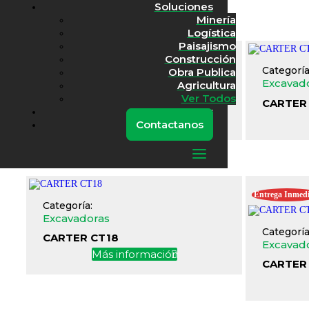
Soluciones
Borrar filtros
Minería
Mostrando 1–12 de 44 resultados
Logística
Paisajismo
Construcción
Categoría:
Categoría
Obra Publica
Excavadoras
Excavad
Agricultura
Ver Todos
CARTER CT-135
CARTER 
Nosotros
Más información
Contactanos
Entrega Inmedi
Categoría:
Excavadoras
Categoría
CARTER CT18
Excavad
Más información
CARTER