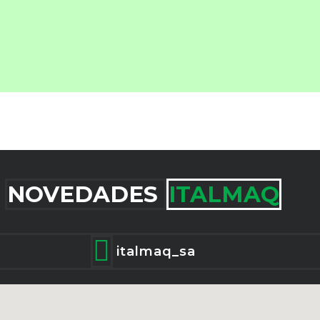
NOVEDADES 
ITALMAQ

italmaq_sa