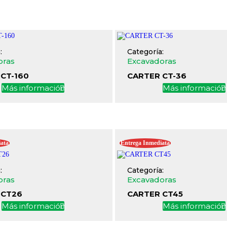
:
Categoría:
oras
Excavadoras
CT-160
CARTER CT-36
Más información
Más informació
ata
Entrega Inmediata
:
Categoría:
oras
Excavadoras
 CT26
CARTER CT45
Más información
Más informació