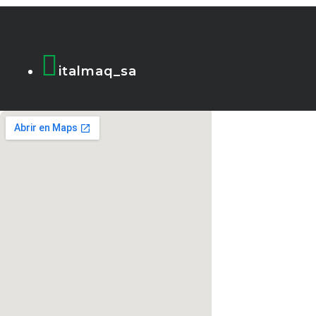

italmaq_sa