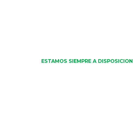
ESTAMOS SIEMPRE A DISPOSICION
Donde encontrarnos

Carril Rodríguez Peña 899,
M5501 Godoy Cruz, Mendoza

+54 9 261 508-4113