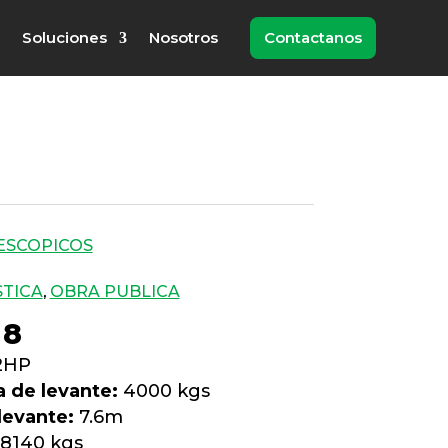
Soluciones
Nosotros
Contactanos
ESCOPICOS
STICA
,
OBRA PUBLICA
08
2HP
 de levante:
4000 kgs
levante:
7.6m
8140 kgs